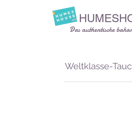
HUMESH
Das authentische baham
Weltklasse-Tauc