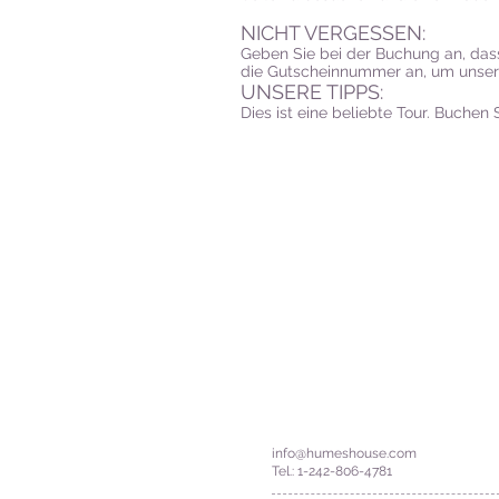
NICHT VERGESSEN:
Geben Sie bei der Buchung an, da
die Gutscheinnummer an, um unsere
UNSERE TIPPS:
Dies ist eine beliebte Tour. Buchen
Glaubensallee
Nassau N10474
Bahamas
info@humeshouse.com
Tel.: 1-242-806-4781