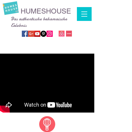
HUMESHOUSE
Das authentische bahamaische
Erlebnis