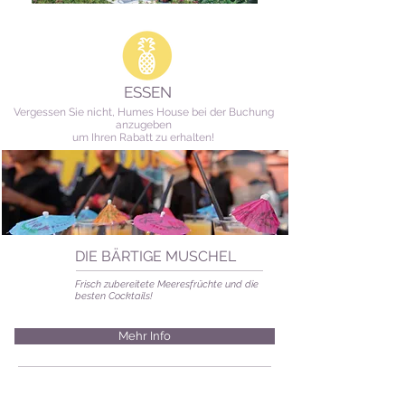
ESSEN
Vergessen Sie nicht, Humes House bei der Buchung
anzugeben
um Ihren Rabatt zu erhalten!
DIE BÄRTIGE MUSCHEL
Frisch zubereitete Meeresfrüchte und die
besten Cocktails!
Mehr Info