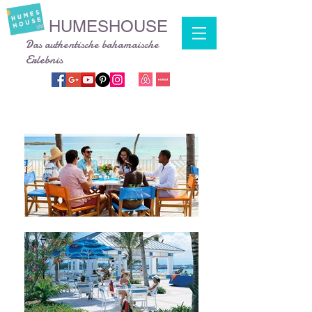
HUMESHOUSE
Das authentische bahamaische
Erlebnis