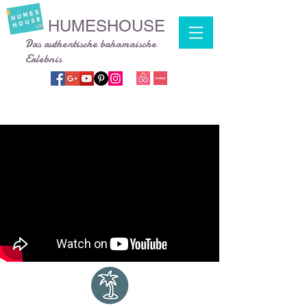
HUMESHOUSE
Das authentische bahamaische
Erlebnis