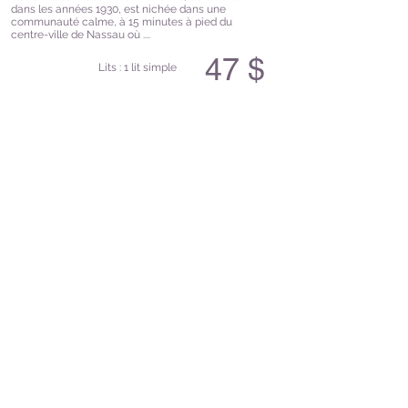
dans les années 1930, est nichée dans une
communauté calme, à 15 minutes à pied du
centre-ville de Nassau où ....
47 $
Lits : 1 lit simple
Réservez ici
More Info
JOUER
MANGER
SE DÉTENDRE